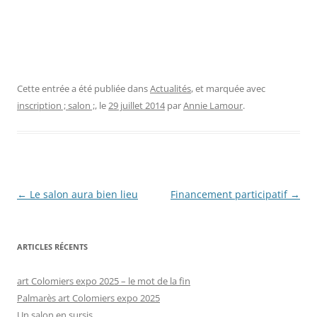
Cette entrée a été publiée dans
Actualités
, et marquée avec
inscription ; salon ;
, le
29 juillet 2014
par
Annie Lamour
.
Navigation
←
Le salon aura bien lieu
Financement participatif
→
des
articles
ARTICLES RÉCENTS
art Colomiers expo 2025 – le mot de la fin
Palmarès art Colomiers expo 2025
Un salon en sursis…