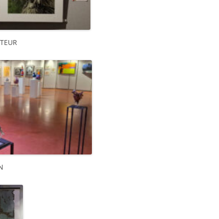
PTEUR
N