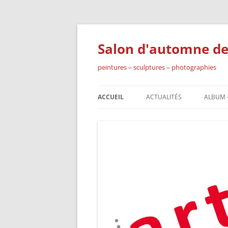
Aller
au
contenu
Salon d'automne de
peintures – sculptures – photographies
ACCUEIL
ACTUALITÉS
ALBUM 
CATAL
SALON
COLOM
CATAL
SALON
COLOM